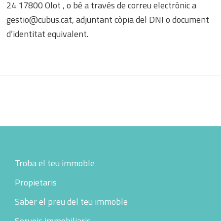
24 17800 Olot , o bé a través de correu electrònic a
gestio@cubus.cat, adjuntant còpia del DNI o document
d’identitat equivalent.
Footer
Troba el teu immoble
Propietaris
Saber el preu del teu immoble
Serveis immobiliaris