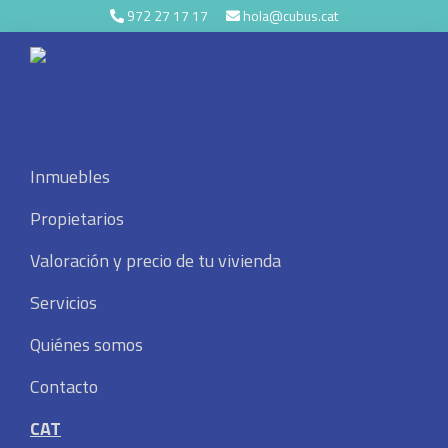
Skip
Skip
Skip
972 27 17 17
hola@cubus.cat
to
to
to
primary
main
footer
navigation
content
Cubus
Immobiliària
Inmuebles
Quiero vender
Propietarios
Valoración y precio de tu vivienda
Servicios
Quiénes somos
¿Quieres vender tu
Contacto
vivienda en la Garrotxa de
CAT