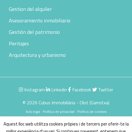
Gestion del alquiler
Asesoramiento inmobiliario
Gestión del patrimonio
Peritajes
Arquitectura y urbanismo
Instagram
Linkedin
Facebook
Twitter
© 2026 Cubus Immobiliària - Olot (Garrotxa)
Avís legal
·
Política de privacitat
·
Política de cookies
Encuentra tu inmueble
Propietarios
Aquest lloc web utilitza cookies pròpies i de tercers per oferir-te la
Saber el precio de tu inmueble
millor experiència d'usuari. Si continues navegant, entenem que