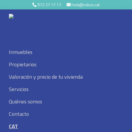
Skip
Skip
Skip
972 27 17 17
hola@cubus.cat
to
to
to
primary
main
footer
navigation
content
Cubus
Immobiliària
Inmuebles
Gestión del
Propietarios
Valoración y precio de tu vivienda
patrimonio
Servicios
Quiénes somos
Contacto
CAT