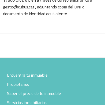
17800 Olot, o bien a través de correo electrónico a
gestio@cubus.cat , adjuntando copia del DNI o
documento de identidad equivalente.
Footer
Encuentra tu inmueble
Propietarios
Saber el precio de tu inmueble
Servicios inmobiliarios