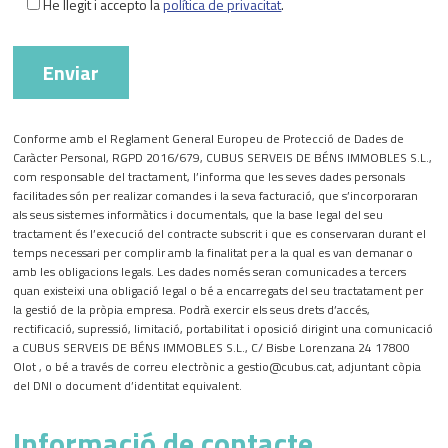
He llegit i accepto la
política de privacitat
.
Conforme amb el Reglament General Europeu de Protecció de Dades de
Caràcter Personal, RGPD 2016/679, CUBUS SERVEIS DE BÉNS IMMOBLES S.L.,
com responsable del tractament, l’informa que les seves dades personals
facilitades són per realizar comandes i la seva facturació, que s’incorporaran
als seus sistemes informàtics i documentals, que la base legal del seu
tractament és l’execució del contracte subscrit i que es conservaran durant el
temps necessari per complir amb la finalitat per a la qual es van demanar o
amb les obligacions legals. Les dades només seran comunicades a tercers
quan existeixi una obligació legal o bé a encarregats del seu tractatament per
la gestió de la pròpia empresa. Podrà exercir els seus drets d’accés,
rectificació, supressió, limitació, portabilitat i oposició dirigint una comunicació
a CUBUS SERVEIS DE BÉNS IMMOBLES S.L., C/ Bisbe Lorenzana 24 17800
Olot , o bé a través de correu electrònic a gestio@cubus.cat, adjuntant còpia
del DNI o document d’identitat equivalent.
Informació de contacte