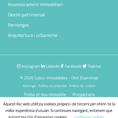
Assessorament immobiliari
Gestió patrimonial
Peritatges
Arquitectura i urbanisme
Instagram
Linkedin
Facebook
Twitter
© 2026 Cubus Immobiliària - Olot (Garrotxa)
Avís legal
·
Política de privacitat
·
Política de cookies
Troba el teu immoble
Propietaris
Saber el preu del teu immoble
Aquest lloc web utilitza cookies pròpies i de tercers per oferir-te la
Serveis immobiliaris
Equip
Principis
millor experiència d'usuari. Si continues navegant, entenem que
Responsabilitat social
autoritzes l'ús d'aquestes cookies.
Configurar cookies