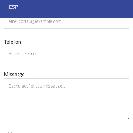
ESP
Correu electrònic
Telèfon
Missatge