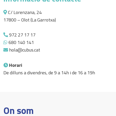
C/ Lorenzana, 24
17800 – Olot (La Garrotxa)
972 27 17 17
680 140 141
hola@cubus.cat
Horari
De dilluns a divendres, de 9 a 14h i de 16 a 19h
On som